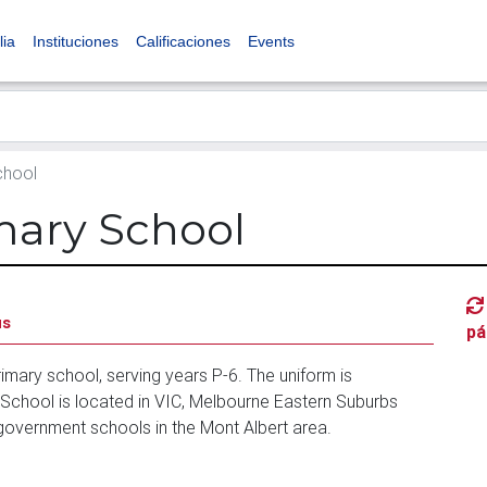
lia
Instituciones
Calificaciones
Events
chool
mary School
us
pá
imary school, serving years P-6. The uniform is
School is located in VIC, Melbourne Eastern Suburbs
 government schools in the Mont Albert area.