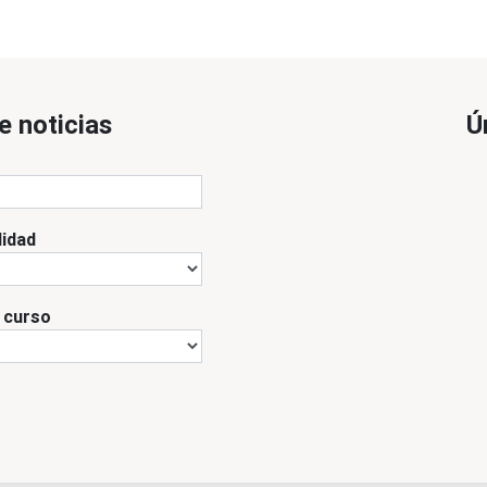
e noticias
Ú
lidad
l curso