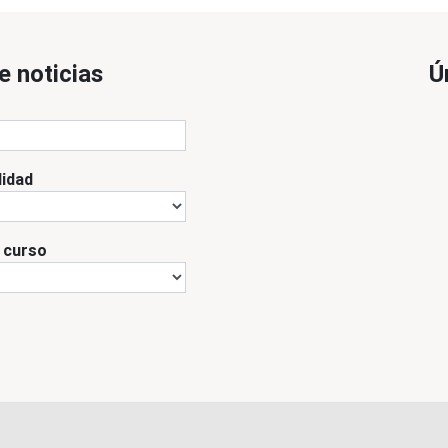
e noticias
Ú
lidad
l curso