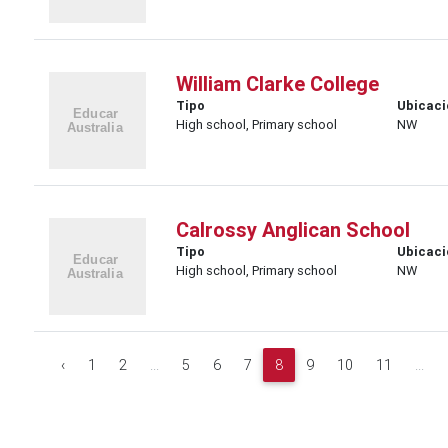
William Clarke College
Tipo
Ubicaci
High school, Primary school
NW
Calrossy Anglican School
Tipo
Ubicaci
High school, Primary school
NW
‹
1
2
...
5
6
7
8
9
10
11
...