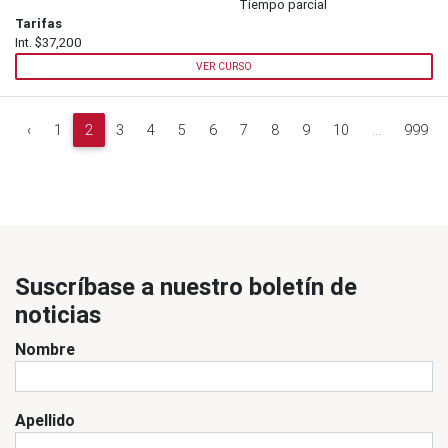
Tiempo parcial
Tarifas
Int. $37,200
VER CURSO
‹
1
2
3
4
5
6
7
8
9
10
...
999
Suscríbase a nuestro boletín de
noticias
Nombre
Apellido