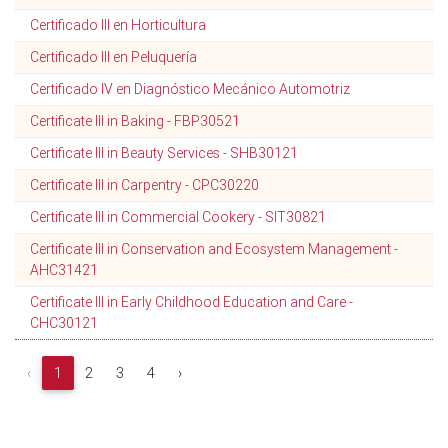
Certificado III en Horticultura
Certificado III en Peluquería
Certificado IV en Diagnóstico Mecánico Automotriz
Certificate III in Baking - FBP30521
Certificate III in Beauty Services - SHB30121
Certificate III in Carpentry - CPC30220
Certificate III in Commercial Cookery - SIT30821
Certificate III in Conservation and Ecosystem Management -
AHC31421
Certificate III in Early Childhood Education and Care -
CHC30121
‹
1
2
3
4
›