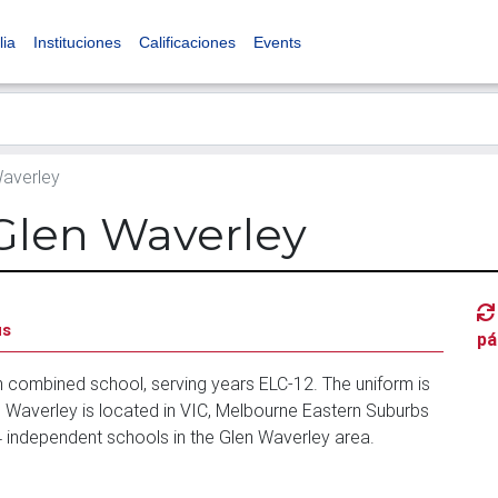
lia
Instituciones
Calificaciones
Events
averley
Glen Waverley
us
pá
 combined school, serving years ELC-12. The uniform is
Waverley is located in VIC, Melbourne Eastern Suburbs
4 independent schools in the Glen Waverley area.