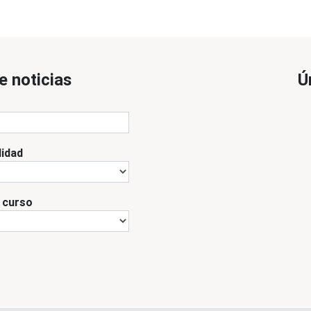
e noticias
Ú
lidad
l curso