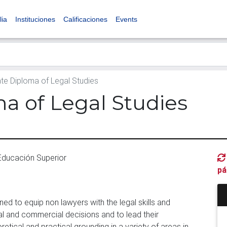
lia
Instituciones
Calificaciones
Events
e Diploma of Legal Studies
a of Legal Studies
 Educación Superior
pá
ed to equip non lawyers with the legal skills and
 and commercial decisions and to lead their
oretical and practical grounding in a variety of areas in