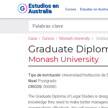
Estudios en
Cursos
Estudiar en Austra
Australia
Casa
Cursos
Monash University
Graduat
Graduate Diplom
Monash University
Tipo de institución:
Universidad/Institución de
Nivel:
Postgrado
CRICOS:
00008C
The Graduate Diploma of Legal Studies is design
knowledge they need to make better managerial
organisations effectively. You will receive a the