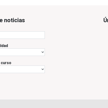
e noticias
Ú
lidad
l curso