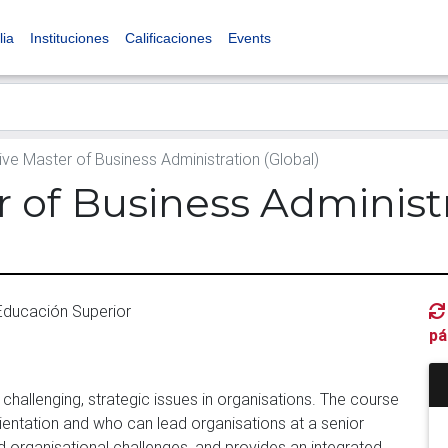
lia
Instituciones
Calificaciones
Events
ve Master of Business Administration (Global)
 of Business Administr
 Educación Superior
pá
allenging, strategic issues in organisations. The course
ientation and who can lead organisations at a senior
 organisational challenges, and provides an integrated