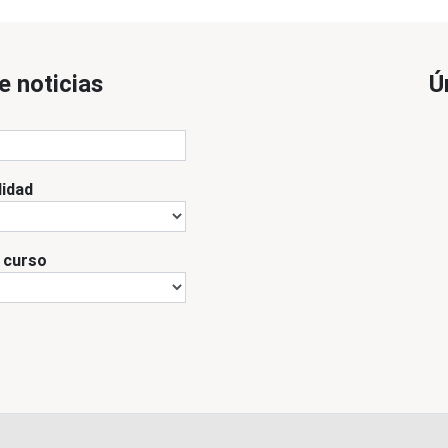
e noticias
Ú
lidad
l curso