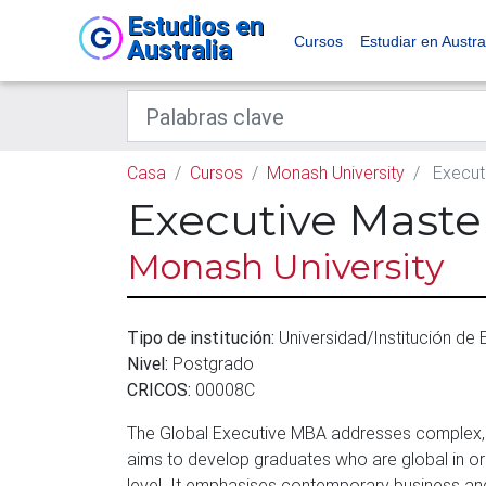
Estudios en
Cursos
Estudiar en Austra
Australia
Casa
Cursos
Monash University
Executi
Executive Master
Monash University
Tipo de institución:
Universidad/Institución de
Nivel:
Postgrado
CRICOS:
00008C
The Global Executive MBA addresses complex, ch
aims to develop graduates who are global in or
level. It emphasises contemporary business and